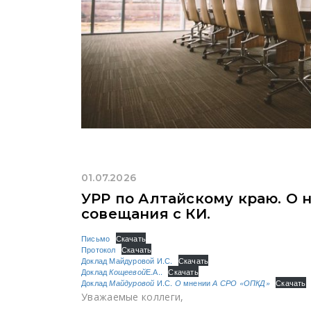
01.07.2026
УРР по Алтайскому краю. О 
совещания с КИ.
Письмо
Скачать
Протокол
Скачать
Доклад Майдуровой И.С.
Скачать
Доклад
Кощеевой
Е.А..
Скачать
Доклад
Майдуровой
И.С.
О
мнении
А СРО «ОПКД»
Скачать
Уважаемые коллеги,