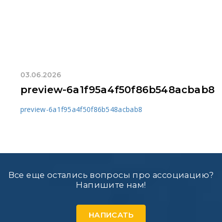
03.06.2026
preview-6a1f95a4f50f86b548acbab8
preview-6a1f95a4f50f86b548acbab8
Все еще остались вопросы про ассоциацию?
Напишите нам!
НАПИСАТЬ