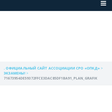
71673954DE59372F
. ОФИЦИАЛЬНЫЙ САЙТ АССОЦИАЦИИ СРО «ОПКД»
>
ЭКЗАМЕНЫ!
>
71673954DE59372FFCE3DAC85DF1BA91_PLAN_GRAFIK