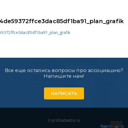
4de59372ffce3dac85df1ba91_plan_grafik
9372ffce3dac85df1ba91_plan_grafik
Все еще остались вопросы про ассоциацию?
Напишите нам!
НАПИСАТЬ
© profcadastre.ru
Карта сайта