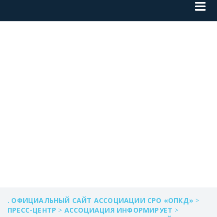
РАСПОРЯЖЕНИЕ
ПРАВИТЕЛЬСТВА
РФ ОТ 4 СЕНТЯБРЯ
2014 ГОДА №1723-Р
. ОФИЦИАЛЬНЫЙ САЙТ АССОЦИАЦИИ СРО «ОПКД»
>
ПРЕСС-ЦЕНТР
>
АССОЦИАЦИЯ ИНФОРМИРУЕТ
>