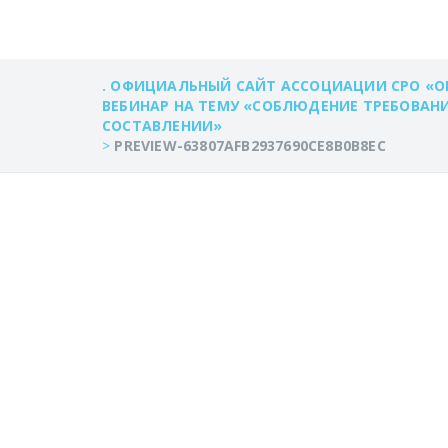
. ОФИЦИАЛЬНЫЙ САЙТ АССОЦИАЦИИ СРО «О
ВЕБИНАР НА ТЕМУ «СОБЛЮДЕНИЕ ТРЕБОВАН
СОСТАВЛЕНИИ»
>
PREVIEW-63807AFB2937690CE8B0B8EC