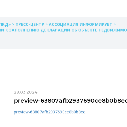
ПКД»
>
ПРЕСС-ЦЕНТР
>
АССОЦИАЦИЯ ИНФОРМИРУЕТ
>
ИЙ К ЗАПОЛНЕНИЮ ДЕКЛАРАЦИИ ОБ ОБЪЕКТЕ НЕДВИЖИМО
29.03.2024
preview-63807afb2937690ce8b0b8e
preview-63807afb2937690ce8b0b8ec