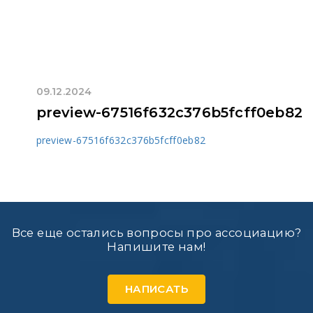
09.12.2024
preview-67516f632c376b5fcff0eb82
preview-67516f632c376b5fcff0eb82
Все еще остались вопросы про ассоциацию?
Напишите нам!
НАПИСАТЬ