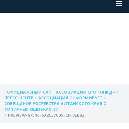
PREVIEW-
67516F632C376B5F
. ОФИЦИАЛЬНЫЙ САЙТ АССОЦИАЦИИ СРО «ОПКД»
>
ПРЕСС-ЦЕНТР
>
АССОЦИАЦИЯ ИНФОРМИРУЕТ
>
СОВЕЩАНИЕ РОСРЕЕСТРА АЛТАЙСКОГО КРАЯ О
ТИПИЧНЫХ ОШИБКАХ КИ
>
PREVIEW-67516F632C376B5FCFF0EB82