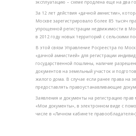
эксплуатацию – схеме продлена еще на два го
За 12 лет действия «дачной амнистии», котор
Москве зарегистрировало более 85 тысяч пр
упрощенной регистрации недвижимости в Мос
в 2012 году новых территорий с сельскими п
В этой связи Управление Росреестра по Моск
«дачной амнистией» для регистрации индиви
государственной пошлины, наличие разрешен
документов на земельный участок и подгото
жилого дома. В случае если ранее права на 
предоставлять правоустанавливающие докуме
Заявления и документы на регистрацию прав
«Мои документы», в электронном виде с по
числе в «Личном кабинете правообладателя»)