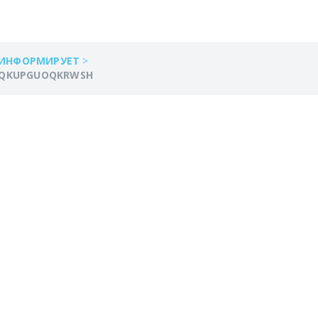
 ИНФОРМИРУЕТ
>
YQKUPGUOQKRWSH