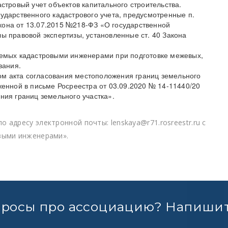
стровый учет объектов капитального строительства.
ударственного кадастрового учета, предусмотренные п.
закона от 13.07.2015 №218-ФЗ «О государственной
ы правовой экспертизы, установленные ст. 40 Закона
аемых кадастровыми инженерами при подготовке межевых,
вания.
 акта согласования местоположения границ земельного
женной в письме Росреестра от 03.09.2020 № 14-11440/20
ния границ земельного участка».
адресу электронной почты: lenskaya@r71.rosreestr.ru с
выми инженерами».
просы про ассоциацию? Напишит