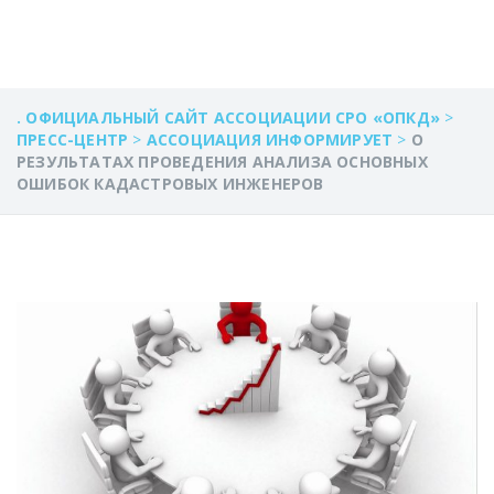
. ОФИЦИАЛЬНЫЙ САЙТ АССОЦИАЦИИ СРО «ОПКД»
>
ПРЕСС-ЦЕНТР
>
АССОЦИАЦИЯ ИНФОРМИРУЕТ
>
О
РЕЗУЛЬТАТАХ ПРОВЕДЕНИЯ АНАЛИЗА ОСНОВНЫХ
ОШИБОК КАДАСТРОВЫХ ИНЖЕНЕРОВ