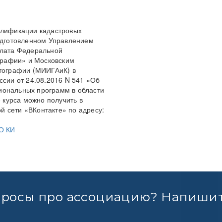
алификации кадастровых
подготовленном Управлением
алата Федеральной
ографии» и Московским
ртографии (МИИГАиК) в
ссии от 24.08.2016 N 541 «Об
иональных программ в области
курса можно получить в
 сети «ВКонтакте» по адресу:
О КИ
просы про ассоциацию? Напишит