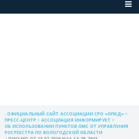
ПИСЬМО ОТ
15.02.2019 №14_14-
29_2943
. ОФИЦИАЛЬНЫЙ САЙТ АССОЦИАЦИИ СРО «ОПКД»
>
ПРЕСС-ЦЕНТР
>
АССОЦИАЦИЯ ИНФОРМИРУЕТ
>
ОБ ИСПОЛЬЗОВАНИИ ПУНКТОВ ОМС ОТ УПРАВЛЕНИЯ
РОСРЕЕСТРА ПО ВОЛОГОДСКОЙ ОБЛАСТИ
>
ПИСЬМО ОТ 15.02.2019 №14_14-29_2943