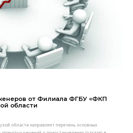
женеров от Филиала ФГБУ «ФКП
ой области
ской области направляет перечень основных
 принятых решений о приостановлении (отказе) в