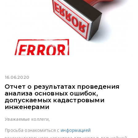
16.06.2020
Отчет о результатах проведения
анализа основных ошибок,
допускаемых кадастровыми
инженерами
Уважаемые коллеги,
Просьба ознакомиться с
информацией