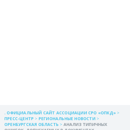
КАДАСТРОВОГО
УЧЕТА ОБЪЕКТОВ
НЕДВИЖИМОСТИ
В ОРЕНБУРГСКОЙ
ОБЛАСТИ ЗА МАРТ
2018 Г
. ОФИЦИАЛЬНЫЙ САЙТ АССОЦИАЦИИ СРО «ОПКД»
>
ПРЕСС-ЦЕНТР
>
РЕГИОНАЛЬНЫЕ НОВОСТИ
>
ОРЕНБУРГСКАЯ ОБЛАСТЬ
>
АНАЛИЗ ТИПИЧНЫХ