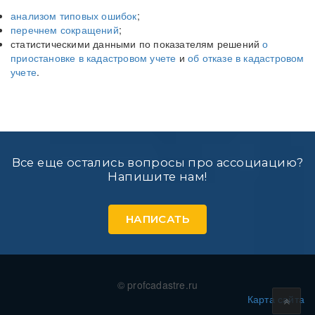
анализом типовых ошибок
;
перечнем сокращений
;
статистическими данными по показателям решений
о
приостановке в кадастровом учете
и
об отказе в кадастровом
учете
.
Все еще остались вопросы про ассоциацию?
Напишите нам!
НАПИСАТЬ
© profcadastre.ru
Карта сайта