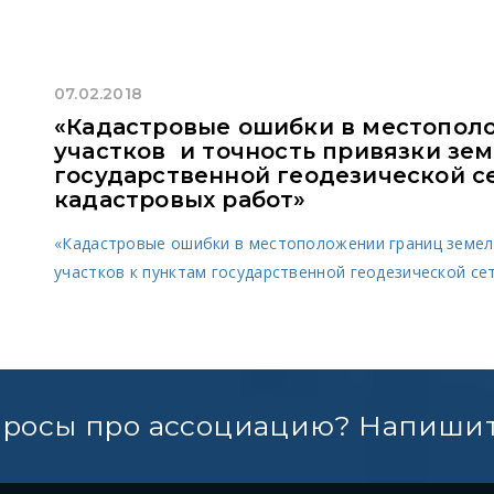
07.02.2018
«Кадастровые ошибки в местопол
участков и точность привязки зем
государственной геодезической с
кадастровых работ»
«Кадастровые ошибки в местоположении границ земел
участков к пунктам государственной геодезической с
просы про ассоциацию? Напишит