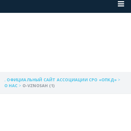
O-VZNOSAH (1)
. ОФИЦИАЛЬНЫЙ САЙТ АССОЦИАЦИИ СРО «ОПКД»
>
О НАС
>
O-VZNOSAH (1)