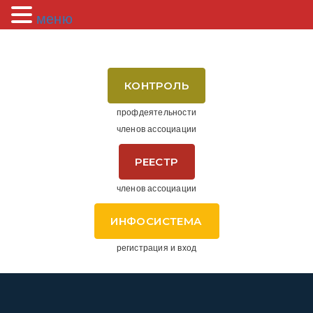
меню
КОНТРОЛЬ
профдеятельности
членов ассоциации
РЕЕСТР
членов ассоциации
ИНФОСИСТЕМА
регистрация и вход