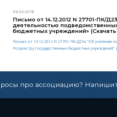
09.02.2018
Письмо от 14.12.2012 N 27701-ПК/Д
деятельностью подведомственных
бюджетных учреждений» (Скачать 
Письмо от 14.12.2012 N 27701-ПК/Д23и "Об усилении 
Росреестру государственных бюджетных учреждений" (
просы про ассоциацию? Напишит