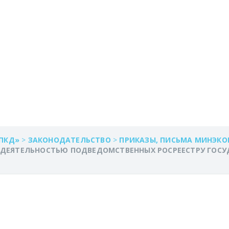
НТРОЛЯ ЗА ДЕЯТЕЛ
ЕННЫХ РОСРЕЕСТР
ННЫХ БЮДЖЕТНЫХ 
OBE READER)
ПКД»
>
ЗАКОНОДАТЕЛЬСТВО
>
ПРИКАЗЫ, ПИСЬМА МИНЭК
ЗА ДЕЯТЕЛЬНОСТЬЮ ПОДВЕДОМСТВЕННЫХ РОСРЕЕСТРУ ГО